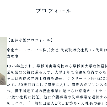
プロフィール
【田澤孝雄プロフィール】
京南オートサービス株式会社 代表取締役社長 / 2代目
表理事
1975年生まれ。早稲田実業高校から早稲田大学政治経
業を営む父親に逆らえず、大学１年で宅建を取得するも
産とは真逆の弁理士取得を決意。サラリーマン時代に2
たす。30歳目前にして家業に入社。家業のガソリンス
つ、損保指定工場の板金事業に魅せられ京南オートサー
37歳で社長に就任。他に介護事業や洗車事業を運営す
をしつつ、「一般社団法人2代目お坊ちゃん社長の会」