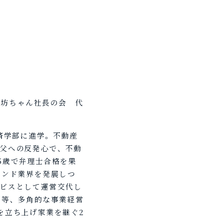
お坊ちゃん社長の会 代
済学部に進学。不動産
父への反発心で、不動
5歳で弁理士合格を果
タンド業界を発展しつ
ビスとして運営交代し
る等、多角的な事業経営
を立ち上げ家業を継ぐ2