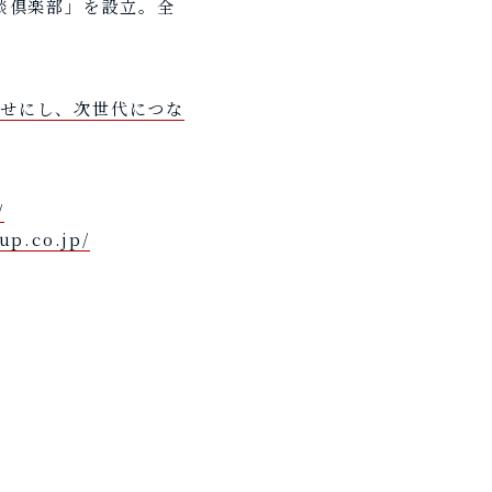
談倶楽部」を設立。全
幸せにし、次世代につな
/
up.co.jp/