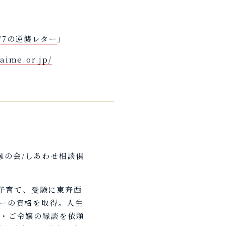
77の逆襲レター
」
daime.or.jp/
ご縁の会/しあわせ相談倶
の子育て、受験に東奔西
ーの資格を取得。人生
・ご令嬢の縁談を依頼