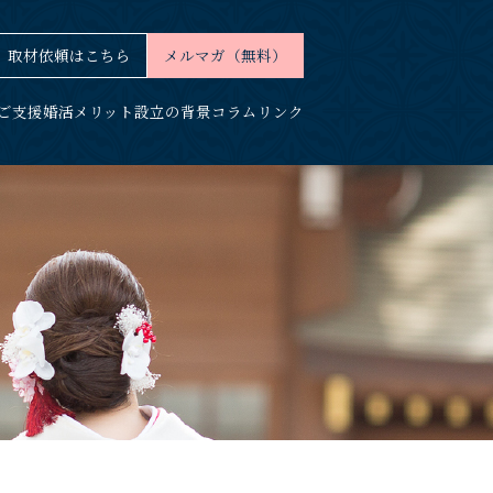
取材依頼はこちら
メルマガ（無料）
ご支援
婚活メリット
設立の背景
コラム
リンク